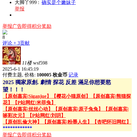
大脚丫999
:
确实是个嫩妹子
举报
举报广告即得积分奖励
8
评论
+ 3贡献
11楼
wsf598
2025-6-1 16:45:19
付费主题, 价格:
100005 枚金币
记录
2025 獨家原創. 劇情 探花 反差 滿足你想要慾
望！！！
【原创嘉宾|Siganjue】
【樱花小猫原创】
【原创嘉宾|熊猫探
花】
【P站网红|米菲兔】
【原创嘉宾|丝丝心动】
【原创嘉宾|原子兔兔】
【原创嘉宾|
哆彩次元】
【P站网红|刘玥】
【原创乱倫大神】
【原创嘉宾|粉墨人生】
【杏吧怀旧网红】
************
举报广告即得积分奖励