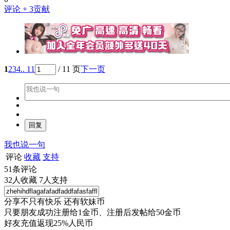
评论
+ 3贡献
1
2
3
4
.. 11
/ 11 页
下一页
我也说一句
评论
收藏
支持
51
条评论
32
人收藏
7
人支持
分享不只有快乐 还有软妹币
只要朋友成功注册给1金币、注册后发帖给50金币
好友充值返现25%人民币