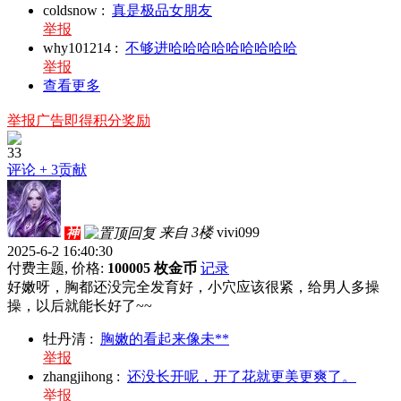
coldsnow
:
真是极品女朋友
举报
why101214
:
不够进哈哈哈哈哈哈哈哈哈
举报
查看更多
举报广告即得积分奖励
33
评论
+ 3贡献
来自 3楼
vivi099
神
2025-6-2 16:40:30
付费主题, 价格:
100005 枚金币
记录
好嫩呀，胸都还没完全发育好，小穴应该很紧，给男人多操
操，以后就能长好了~~
牡丹清
:
胸嫩的看起来像未**
举报
zhangjihong
:
还没长开呢，开了花就更美更爽了。
举报