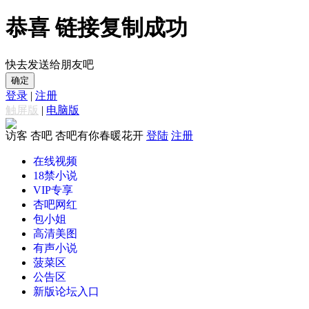
恭喜 链接复制成功
快去发送给朋友吧
确定
登录
|
注册
触屏版
|
电脑版
访客
杏吧 杏吧有你春暖花开
登陆
注册
在线视频
18禁小说
VIP专享
杏吧网红
包小姐
高清美图
有声小说
菠菜区
公告区
新版论坛入口