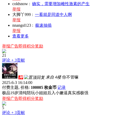
coldsnow
:
确实，需要增加雌性激素的产生
举报
大脚丫999
:
一看就是同道中人啊
举报
nnangsl123
:
极速抽插
举报
查看更多
举报广告即得积分奖励
21
评论
+ 3贡献
来自 4楼
你不管嘛
神
2025-6-3 16:14:00
付费主题, 价格:
100005 枚金币
记录
极品19岁清纯陪玩小姐姐后入小嫩逼真实感极强
举报广告即得积分奖励
5
评论
+ 3贡献