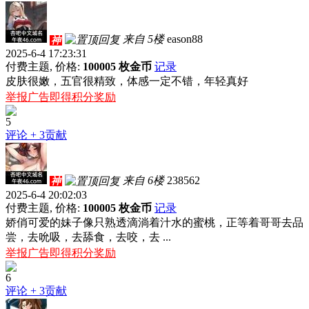
来自 5楼
eason88
神
2025-6-4 17:23:31
付费主题, 价格:
100005 枚金币
记录
皮肤很嫩，五官很精致，体感一定不错，年轻真好
举报广告即得积分奖励
5
评论
+ 3贡献
来自 6楼
238562
神
2025-6-4 20:02:03
付费主题, 价格:
100005 枚金币
记录
娇俏可爱的妹子像只熟透滴淌着汁水的蜜桃，正等着哥哥去品
尝，去吮吸，去舔食，去咬，去 ...
举报广告即得积分奖励
6
评论
+ 3贡献