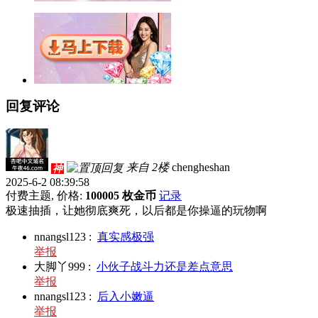
回复评论
来自 2楼
chengheshan
神
2025-6-2 08:39:58
付费主题, 价格:
100005 枚金币
记录
极速抽插，让她彻底爽死，以后都是你操逼的玩物啊
nnangsl123
:
真实感极强
举报
大脚丫999
:
小伙子战斗力还是差点意思
举报
nnangsl123
:
后入小嫩逼
举报