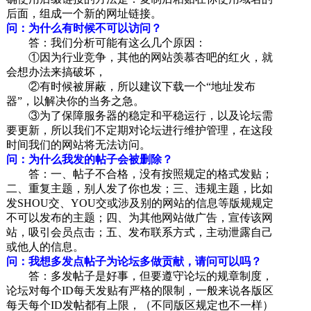
后面，组成一个新的网址链接。
问：为什么有时候不可以访问？
答：我们分析可能有这么几个原因：
①因为行业竞争，其他的网站羡慕杏吧的红火，就
会想办法来搞破坏，
②有时候被屏蔽，所以建议下载一个“地址发布
器”，以解决你的当务之急。
③为了保障服务器的稳定和平稳运行，以及论坛需
要更新，所以我们不定期对论坛进行维护管理，在这段
时间我们的网站将无法访问。
问：为什么我发的帖子会被删除？
答：一、帖子不合格，没有按照规定的格式发贴；
二、重复主题，别人发了你也发；三、违规主题，比如
发SHOU交、YOU交或涉及别的网站的信息等版规规定
不可以发布的主题；四、为其他网站做广告，宣传该网
站，吸引会员点击；五、发布联系方式，主动泄露自己
或他人的信息。
问：我想多发点帖子为论坛多做贡献，请问可以吗？
答：多发帖子是好事，但要遵守论坛的规章制度，
论坛对每个ID每天发贴有严格的限制，一般来说各版区
每天每个ID发帖都有上限，（不同版区规定也不一样）