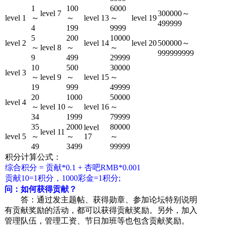
1
100
6000
level 7
300000～
level 1
～
～
level 13
～
level 19
499999
4
199
9999
5
200
10000
level 2
level 14
level 20
500000～
～
level 8
～
～
999999999
9
499
29999
10
500
30000
level 3
～
level 9
～
level 15
～
19
999
49999
20
1000
50000
level 4
～
level 10
～
level 16
～
34
1999
79999
35
2000
80000
level
level 11
level 5
～
～
17
～
49
3499
99999
积分计算公式：
综合积分 = 贡献*0.1 + 杏吧RMB*0.001
贡献10=1积分，1000彩金=1积分;
问：如何获得贡献？
答：通过发主题帖、获得勋章、参加论坛特别说明
有贡献奖励的活动，都可以获得贡献奖励。另外，加入
管理队伍，管理工资、节日加班等也包含贡献奖励。