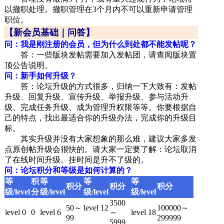
以撤职处理。撤职管理在3个月内不可以重新申请管理
职位。
【新会员基础｜问答】
问：我是刚注册的会员，但为什么到处都不能发帖呢？
答：一些版块发帖需要加入发帖团，请查阅版块置
顶公告说明。
问：新手如何升级？
答：论坛升级的方式很多，归纳一下大致有：发帖
升级、回复升级、宣传升级、举报升级、参与活动升
级、完成任务升级、成为管理升权限等等。你要根据自
己的特点，找出最适合你的升级办法，完成你的升级目
标。
其实升级并没有大家想象的那么难，建议大家多发
点原创帖升级会很快的。请大家一定要了解：论坛取消
了在线时间升级。挂时间是升不了级的。
问：论坛积分和等级是如何计算的？
等
积
等
等
等
积分
积分
积分
级/level
分
级/level
级/level
级/level
3500
50～
level 12
100000～
level 0
0
level 6
～
level 18
99
299999
5999