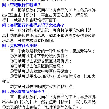
问：杏吧银行在哪里？
答：把鼠标放在页面右上角自己的ID上，然后在弹
出框里点击【积分】，再点击页面右边的【积分银
行】，就进入到杏吧银行页面了。
问：杏吧银行的密码忘记了怎么办？
答：积分银行密码忘记，可直接使用论坛的【消
息】功能来短信论坛老总，如果不知道需要短信哪位论
坛老总，可前去求助专区询问。
问：贡献有什么用呢
答：①贡献是积分的一种组成部分，能提升等级；
②贡献可以用来下载论坛的资源；
③贡献可以去资源交流区悬赏资源；
④贡献可以去信息区购买信息；
⑤贡献可以去勋章申领区购买勋章；
⑥贡献可以用来参加论坛的某些抽奖活动，比如大
转盘；
⑦贡献可以去博彩的贡献押注帖押注。
问：怎么查看我的帖子？
答：把鼠标放在页面右上角自己的ID上，再放在弹
出框里的【我的】上，然后点击【帖子】，就可以看见
你发表的所有主题帖子（包括被删除的帖子）。