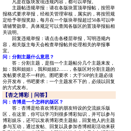
凡是在版块发现违规内容，都可以举报。
主题帖违规举报：请在各版块置顶举报帖，按照举
报格式要求举报，经相关管理审核，属实的，将按照规
定给予举报奖励，每月在一个版块举报超过50条可以申
请辅警勋章。具体规定可以查阅各版区的置顶举报贴相
关说明。
回复违规举报：请点击各楼层举报，写明违规内
容，相关版主每天会检查举报帖并处理相关的举报事
宜。
问：分割主题什么意思？
答：分割主题，是指一个主题帖分几个主题来发，
如：我和姐姐1，我和姐姐2……，各版区对分割主题的
发帖要求是不一样的。图吧要求：大于50P的主题必须
分开发布，书吧要求：一个主题发不下的，必须以回复
的方式发布。
【杏之博彩｜问答】
问：杏博是一个怎样的版区？
答：杏博是给喜欢博彩的朋友特设的交流娱乐版
区，在这里，你可以学习到很多博彩知识，并可以参与
博彩娱乐，还可以发表博彩类主题贴，回复他人的主题
参与互动，通过发帖、回复以及参加杏博精彩活动来获