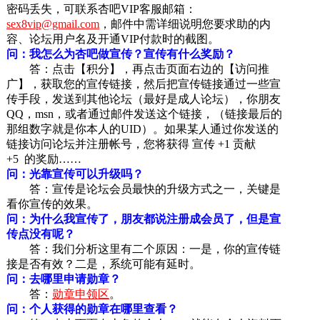
密码丢失，可联系杏吧VIP客服邮箱：
sex8vip@gmail.com
，邮件中需详细说明您要求助的内
容、论坛用户名及开通VIP付款时的截图。
问：我怎么为杏吧做宣传？宣传有什么奖励？
答：点击【积分】，再点击页面右边的【访问推
广】，获取您的宣传链接，然后把宣传链接通过一些宣
传手段，发送到其他论坛（最好是成人论坛），你朋友
QQ，msn，或者通过邮件发送这个链接，（链接最后的
那组数字就是你本人的UID）。如果某人通过你发送的
链接访问论坛并注册帐号，您将获得 宣传 +1 贡献
+5 的奖励……
问：光靠宣传可以升级吗？
答：宣传是论坛会员最快的升级方式之一，关键是
看你宣传的效果。
问：为什么我宣传了，朋友都说注册成会员了，但是宣
传点没有呢？
答：我们分析这里有二个原因：一是，你的宣传链
接是否有效？二是，系统可能有延时。
问：去哪里申请勋章？
答：
勋章申领区
。
问：个人获得的勋章在哪里查看？