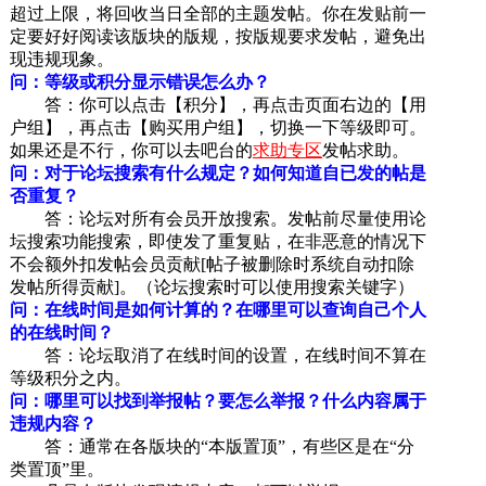
超过上限，将回收当日全部的主题发帖。你在发贴前一
定要好好阅读该版块的版规，按版规要求发帖，避免出
现违规现象。
问：等级或积分显示错误怎么办？
答：你可以点击【积分】，再点击页面右边的【用
户组】，再点击【购买用户组】，切换一下等级即可。
如果还是不行，你可以去吧台的
求助专区
发帖求助。
问：对于论坛搜索有什么规定？如何知道自已发的帖是
否重复？
答：论坛对所有会员开放搜索。发帖前尽量使用论
坛搜索功能搜索，即使发了重复贴，在非恶意的情况下
不会额外扣发帖会员贡献[帖子被删除时系统自动扣除
发帖所得贡献]。（论坛搜索时可以使用搜索关键字）
问：在线时间是如何计算的？在哪里可以查询自己个人
的在线时间？
答：论坛取消了在线时间的设置，在线时间不算在
等级积分之内。
问：哪里可以找到举报帖？要怎么举报？什么内容属于
违规内容？
答：通常在各版块的“本版置顶”，有些区是在“分
类置顶”里。