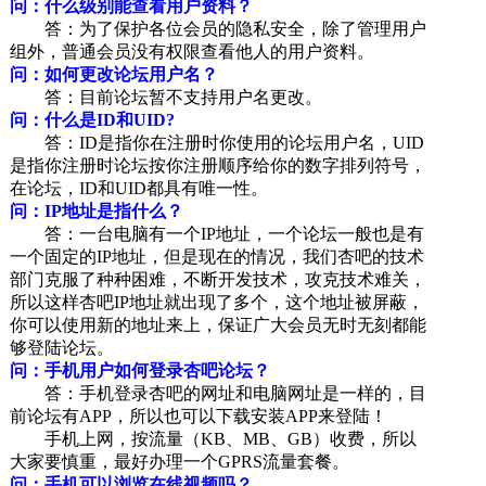
问：什么级别能查看用户资料？
答：为了保护各位会员的隐私安全，除了管理用户
组外，普通会员没有权限查看他人的用户资料。
问：如何更改论坛用户名？
答：目前论坛暂不支持用户名更改。
问：什么是ID和UID?
答：ID是指你在注册时你使用的论坛用户名，UID
是指你注册时论坛按你注册顺序给你的数字排列符号，
在论坛，ID和UID都具有唯一性。
问：IP地址是指什么？
答：一台电脑有一个IP地址，一个论坛一般也是有
一个固定的IP地址，但是现在的情况，我们杏吧的技术
部门克服了种种困难，不断开发技术，攻克技术难关，
所以这样杏吧IP地址就出现了多个，这个地址被屏蔽，
你可以使用新的地址来上，保证广大会员无时无刻都能
够登陆论坛。
问：手机用户如何登录杏吧论坛？
答：手机登录杏吧的网址和电脑网址是一样的，目
前论坛有APP，所以也可以下载安装APP来登陆！
手机上网，按流量（KB、MB、GB）收费，所以
大家要慎重，最好办理一个GPRS流量套餐。
问：手机可以浏览在线视频吗？