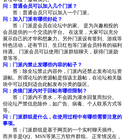
问：普通会员可以加入几个门派？
答：普通会员只可以加入一个门派。
问：加入门派有哪些好处？
答：门派是会员在论坛中的家。 是为兴趣相投的
会员提供的一个交流的平台。 在这里，大家可以充分
展示自己的才华和想象力。另外门派设有签到、游戏等
特色活动，还有节日、生日红包等门派会员特有的福利
待遇。 门派会员可以使用门派群组聊天，获得门派勋
章等等。
问：门派内禁止发哪些内容的帖子？
答：除全坛禁止内容外，门派内还禁止发布论坛资
源帖。所谓论坛的资源帖是指该主题帖，在论坛相关版
块中可以找到适合此帖发布分类的版区。
问：炎狼门派内对于回帖有哪些限制？
答：门派内不查水，不会因为灌水回复而扣分。
但论坛严禁信息除外，如广告、病毒、个人联系方式等
等。
问：门派群组是什么，在使用过程中有哪些需要注意的
事项。
答：门派群组是基于网页的一个实时聊天插件。
而并非是QQ、MSN等第三方软件群组。 正常情况在，