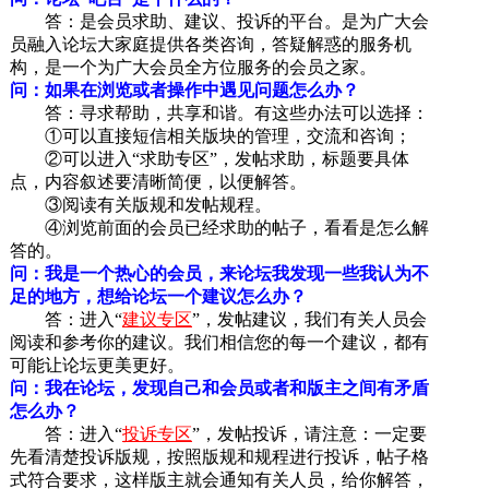
答：是会员求助、建议、投诉的平台。是为广大会
员融入论坛大家庭提供各类咨询，答疑解惑的服务机
构，是一个为广大会员全方位服务的会员之家。
问：如果在浏览或者操作中遇见问题怎么办？
答：寻求帮助，共享和谐。有这些办法可以选择：
①可以直接短信相关版块的管理，交流和咨询；
②可以进入“求助专区”，发帖求助，标题要具体
点，内容叙述要清晰简便，以便解答。
③阅读有关版规和发帖规程。
④浏览前面的会员已经求助的帖子，看看是怎么解
答的。
问：我是一个热心的会员，来论坛我发现一些我认为不
足的地方，想给论坛一个建议怎么办？
答：进入“
建议专区
”，发帖建议，我们有关人员会
阅读和参考你的建议。我们相信您的每一个建议，都有
可能让论坛更美更好。
问：我在论坛，发现自己和会员或者和版主之间有矛盾
怎么办？
答：进入“
投诉专区
”，发帖投诉，请注意：一定要
先看清楚投诉版规，按照版规和规程进行投诉，帖子格
式符合要求，这样版主就会通知有关人员，给你解答，