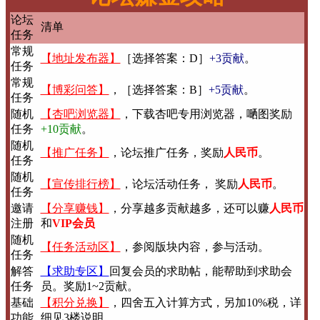
论坛
清单
任务
常规
【地址发布器】
［选择答案：D］
+3贡献
。
任务
常规
【博彩问答】
，［选择答案：B］
+5贡献
。
任务
随机
【杏吧浏览器】
，下载杏吧专用浏览器，嗮图奖励
任务
+10贡献
。
随机
【推广任务】
，论坛推广任务，奖励
人民币
。
任务
随机
【宣传排行榜】
，论坛活动任务， 奖励
人民币
。
任务
邀请
【分享赚钱】
，分享越多贡献越多，还可以赚
人民币
注册
和
VIP会员
随机
【任务活动区】
，参阅版块内容，参与活动。
任务
解答
【求助专区】
回复会员的求助帖，能帮助到求助会
任务
员。奖励1~2贡献。
基础
【积分兑换】
，四舍五入计算方式，另加10%税，详
功能
细见3楼说明。