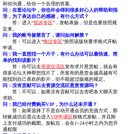
和你沟通，给你一个合理的答案。
问：在逛论坛中，你也许会得到很多好心人的帮助和指
导，为了表达自己的感谢，有什么方式？
答：进入“
投诉专区
”，发帖表扬，但是也要按照规
定来。
问：我的帐号被禁言了，请问如何解禁？
答：可以进入“
悔过专区
”按照该版块要求格式开帖
申请。
问：我一直想找一个片子，有什么办法可以最快速、简
单的找到该影片？
答：你可以去
资源交流区
发布求片悬赏帖，就会有
很多论坛大神帮您找片了，所发布的悬赏金越高越有可
能找到自己喜欢的影片，但不能超过版规的规定。
问：没有贡献可以去资源交流区悬赏资源吗？
答：不可以，如果没有贡献可以去杏吧各大聊天室
求助。
问：我已经付费购买VIP，为什么还未开通？
答：如果选择了不是自动开通会员的充值方式，那
转账成功后需点击进入
VIP申请区
按格式发帖，并且附
上支付成功的截图。发帖后，会在1~24小时之内为您开
通权限