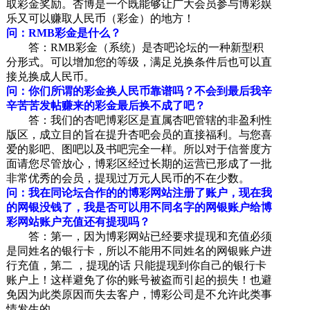
取彩金奖励。杏博是一个既能够让广大会员参与博彩娱
乐又可以赚取人民币（彩金）的地方！
问：RMB彩金是什么？
答：RMB彩金（系统）是杏吧论坛的一种新型积
分形式。可以增加您的等级，满足兑换条件后也可以直
接兑换成人民币。
问：你们所谓的彩金换人民币靠谱吗？不会到最后我辛
辛苦苦发帖赚来的彩金最后换不成了吧？
答：我们的杏吧博彩区是直属杏吧管辖的非盈利性
版区，成立目的旨在提升杏吧会员的直接福利。与您喜
爱的影吧、图吧以及书吧完全一样。所以对于信誉度方
面请您尽管放心，博彩区经过长期的运营已形成了一批
非常优秀的会员，提现过万元人民币的不在少数。
问：我在同论坛合作的的博彩网站注册了账户，现在我
的网银没钱了，我是否可以用不同名字的网银账户给博
彩网站账户充值还有提现吗？
答：
第一，
因为博彩网站已经要求提现和充值必须
是同姓名的银行卡，所以不能用不同姓名的网银账户进
行充值，第二 ，提现的话 只能提现到你自己的银行卡
账户上！这样避免了你的账号被盗而引起的损失！也避
免因为此类原因而失去客户，博彩公司是不允许此类事
情发生的。