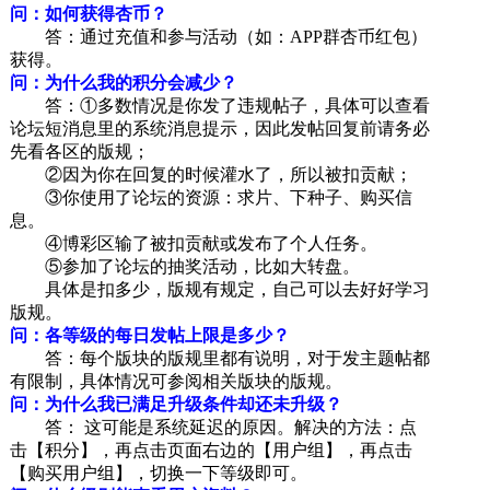
问：如何获得杏币？
答：通过充值和参与活动（如：APP群杏币红包）
获得。
问：为什么我的积分会减少？
答：①多数情况是你发了违规帖子，具体可以查看
论坛短消息里的系统消息提示，因此发帖回复前请务必
先看各区的版规；
②因为你在回复的时候灌水了，所以被扣贡献；
③你使用了论坛的资源：求片、下种子、购买信
息。
④博彩区输了被扣贡献或发布了个人任务。
⑤参加了论坛的抽奖活动，比如大转盘。
具体是扣多少，版规有规定，自己可以去好好学习
版规。
问：各等级的每日发帖上限是多少？
答：每个版块的版规里都有说明，对于发主题帖都
有限制，具体情况可参阅相关版块的版规。
问：为什么我已满足升级条件却还未升级？
答： 这可能是系统延迟的原因。解决的方法：点
击【积分】，再点击页面右边的【用户组】，再点击
【购买用户组】，切换一下等级即可。