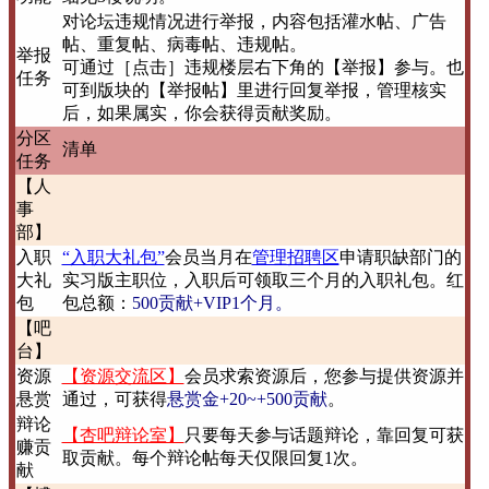
对论坛违规情况进行举报，内容包括灌水帖、广告
帖、重复帖、病毒帖、违规帖。
举报
可通过［点击］违规楼层右下角的【举报】参与。也
任务
可到版块的【举报帖】里进行回复举报，管理核实
后，如果属实，你会获得贡献奖励。
分区
清单
任务
【人
事
部】
入职
“入职大礼包”
会员当月在
管理招聘区
申请职缺部门的
大礼
实习版主职位，入职后可领取三个月的入职礼包。红
包
包总额：
500贡献+VIP1个月。
【吧
台】
资源
【资源交流区】
会员求索资源后，您参与提供资源并
悬赏
通过，可获得
悬赏金+20~+500贡献
。
辩论
【杏吧辩论室】
只要每天参与话题辩论，靠回复可获
赚贡
取贡献。每个辩论帖每天仅限回复1次。
献