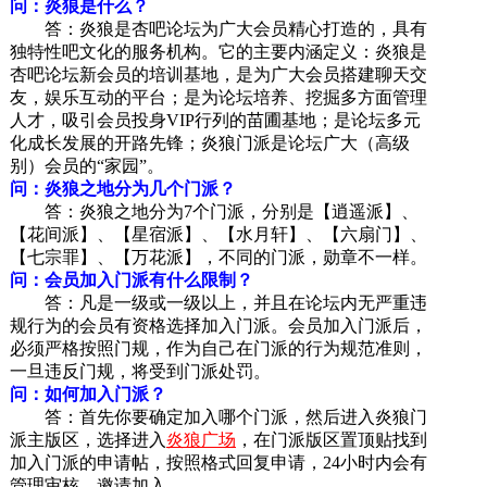
问：炎狼是什么？
答：炎狼是杏吧论坛为广大会员精心打造的，具有
独特性吧文化的服务机构。它的主要内涵定义：炎狼是
杏吧论坛新会员的培训基地，是为广大会员搭建聊天交
友，娱乐互动的平台；是为论坛培养、挖掘多方面管理
人才，吸引会员投身VIP行列的苗圃基地；是论坛多元
化成长发展的开路先锋；炎狼门派是论坛广大（高级
别）会员的“家园”。
问：炎狼之地分为几个门派？
答：炎狼之地分为7个门派，分别是【逍遥派】、
【花间派】、【星宿派】、【水月轩】、【六扇门】、
【七宗罪】、【万花派】，不同的门派，勋章不一样。
问：会员加入门派有什么限制？
答：凡是一级或一级以上，并且在论坛内无严重违
规行为的会员有资格选择加入门派。会员加入门派后，
必须严格按照门规，作为自己在门派的行为规范准则，
一旦违反门规，将受到门派处罚。
问：如何加入门派？
答：首先你要确定加入哪个门派，然后进入炎狼门
派主版区，选择进入
炎狼广场
，在门派版区置顶贴找到
加入门派的申请帖，按照格式回复申请，24小时内会有
管理审核，邀请加入。