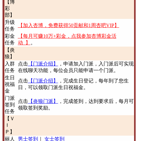
【博
彩
部】
升级
【加入杏博，免费获得50贡献和1周杏吧VIP】
任务
彩金
【每月可赚10万+彩金，点我参加杏博彩金活
任务
动 】
。
【炎
狼】
入群
点击
【门派介绍】
，申请加入门派，入门派后可实现
任务
在线聊天功能，每位会员只能申请一个门派。
生日
点击
【门派介绍】
，完成生日登记，每年到了您生
祝福
日，可以领取门派生日祝福金。
金
门派
点击
【炎狼门派】
，完成签到，达到要求后，每月可
签到
领取签到奖励。
任务
【Ｖ
Ｉ
Ｐ】
丽人
男士签到
｜
女士签到