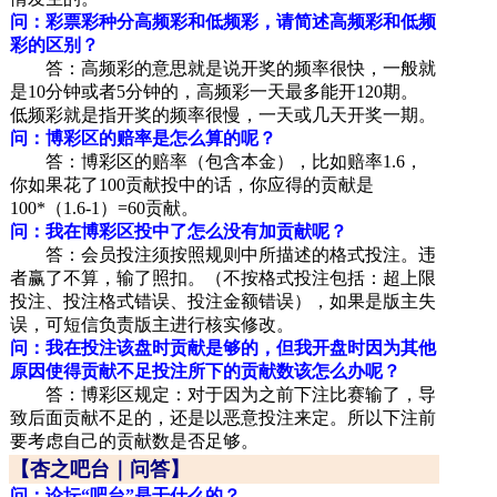
问：彩票彩种分高频彩和低频彩，请简述高频彩和低频
彩的区别？
答：高频彩的意思就是说开奖的频率很快，一般就
是10分钟或者5分钟的，高频彩一天最多能开120期。
低频彩就是指开奖的频率很慢，一天或几天开奖一期。
问：博彩区的赔率是怎么算的呢？
答：博彩区的赔率（包含本金），比如赔率1.6，
你如果花了100贡献投中的话，你应得的贡献是
100*（1.6-1）=60贡献。
问：我在博彩区投中了怎么没有加贡献呢？
答：会员投注须按照规则中所描述的格式投注。违
者赢了不算，输了照扣。（不按格式投注包括：超上限
投注、投注格式错误、投注金额错误），如果是版主失
误，可短信负责版主进行核实修改。
问：我在投注该盘时贡献是够的，但我开盘时因为其他
原因使得贡献不足投注所下的贡献数该怎么办呢？
答：博彩区规定：对于因为之前下注比赛输了，导
致后面贡献不足的，还是以恶意投注来定。所以下注前
要考虑自己的贡献数是否足够。
【杏之吧台｜问答】
问：论坛“吧台”是干什么的？