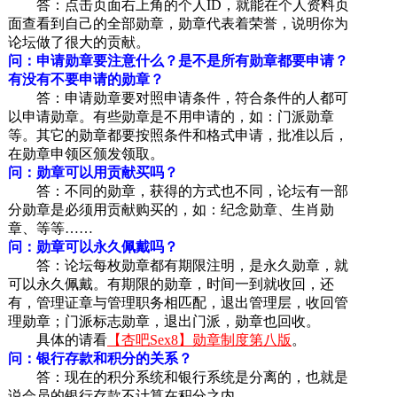
答：点击页面右上角的个人ID，就能在个人资料页
面查看到自己的全部勋章，勋章代表着荣誉，说明你为
论坛做了很大的贡献。
问：申请勋章要注意什么？是不是所有勋章都要申请？
有没有不要申请的勋章？
答：申请勋章要对照申请条件，符合条件的人都可
以申请勋章。有些勋章是不用申请的，如：门派勋章
等。其它的勋章都要按照条件和格式申请，批准以后，
在勋章申领区颁发领取。
问：勋章可以用贡献买吗？
答：不同的勋章，获得的方式也不同，论坛有一部
分勋章是必须用贡献购买的，如：纪念勋章、生肖勋
章、等等……
问：勋章可以永久佩戴吗？
答：论坛每枚勋章都有期限注明，是永久勋章，就
可以永久佩戴。有期限的勋章，时间一到就收回，还
有，管理证章与管理职务相匹配，退出管理层，收回管
理勋章；门派标志勋章，退出门派，勋章也回收。
具体的请看
【杏吧Sex8】勋章制度第八版
。
问：银行存款和积分的关系？
答：现在的积分系统和银行系统是分离的，也就是
说会员的银行存款不计算在积分之内。