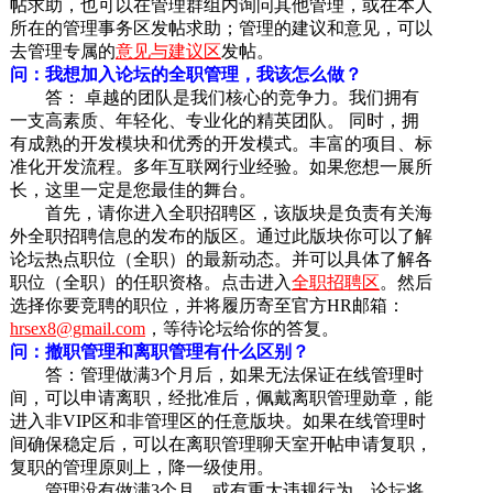
帖求助，也可以在管理群组内询问其他管理，或在本人
所在的管理事务区发帖求助；管理的建议和意见，可以
去管理专属的
意见与建议区
发帖。
问：我想加入论坛的全职管理，我该怎么做？
答： 卓越的团队是我们核心的竞争力。我们拥有
一支高素质、年轻化、专业化的精英团队。 同时，拥
有成熟的开发模块和优秀的开发模式。丰富的项目、标
准化开发流程。多年互联网行业经验。如果您想一展所
长，这里一定是您最佳的舞台。
首先，请你进入全职招聘区，该版块是负责有关海
外全职招聘信息的发布的版区。通过此版块你可以了解
论坛热点职位（全职）的最新动态。并可以具体了解各
职位（全职）的任职资格。点击进入
全职招聘区
。然后
选择你要竞聘的职位，并将履历寄至官方HR邮箱：
hrsex8@gmail.com
，等待论坛给你的答复。
问：撤职管理和离职管理有什么区别？
答：管理做满3个月后，如果无法保证在线管理时
间，可以申请离职，经批准后，佩戴离职管理勋章，能
进入非VIP区和非管理区的任意版块。如果在线管理时
间确保稳定后，可以在离职管理聊天室开帖申请复职，
复职的管理原则上，降一级使用。
管理没有做满3个月，或有重大违规行为，论坛将